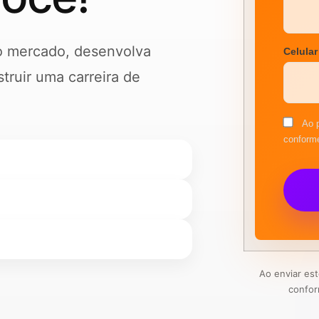
o mercado, desenvolva
Celular
ruir uma carreira de
Ao p
conforme
Ao enviar es
confor