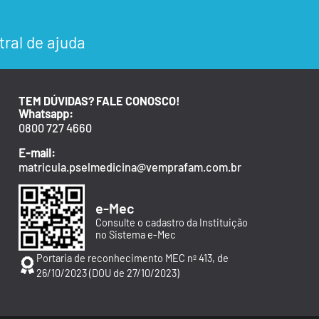
tral de ajuda
TEM DÚVIDAS? FALE CONOSCO!
Whatsapp:
0800 727 4660
E-mail:
matricula.pselmedicina@vemprafam.com.br
e-Mec
Consulte o cadastro da Instituição
no Sistema e-Mec
Portaria de reconhecimento MEC nº 413, de
26/10/2023 (DOU de 27/10/2023)