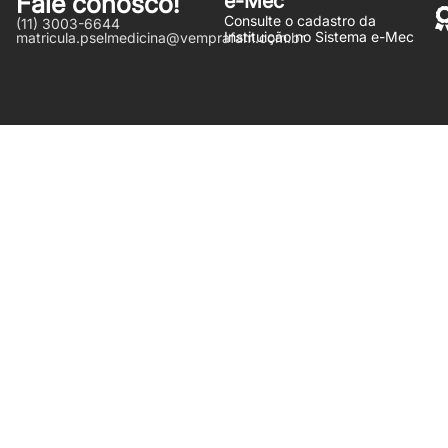
Fale conosco!
e-Mec
Consulte o cadastro da
(11) 3003-6644
Instituição no Sistema e-Mec
matricula.pselmedicina@vemprafam.com.br