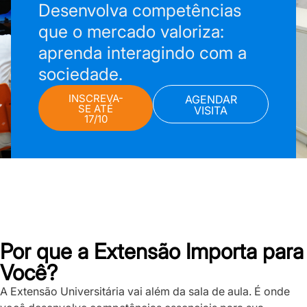
Desenvolva competências
que o mercado valoriza:
aprenda interagindo com a
sociedade.
INSCREVA-
AGENDAR
SE ATÉ
VISITA
17/10
Por que a Extensão Importa para
Você?
A Extensão Universitária vai além da sala de aula. É onde