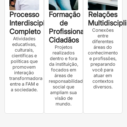
Processo
Formação
Relações
Interdisciplinar
de
Multidiscipl
Completo
Profissionais-
Conexões
entre
Atividades
Cidadãos
diferentes
educativas,
Projetos
áreas do
culturais,
realizados
conhecimento
científicas e
dentro e fora
e profissões,
políticas que
da instituição,
preparando
promovem
focados em
você para
interação
áreas de
atuar em
transformadora
responsabilidade
contextos
entre a FAM e
social que
diversos.
a sociedade.
ampliam sua
visão de
mundo.