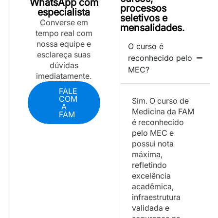
WhatsApp com
processos
especialista
seletivos e
Converse em
mensalidades.
tempo real com
nossa equipe e
O curso é
esclareça suas
reconhecido pelo
dúvidas
MEC?
imediatamente.
FALE
COM
Sim. O curso de
A
Medicina da FAM
FAM
é reconhecido
pelo MEC e
possui nota
máxima,
refletindo
excelência
acadêmica,
infraestrutura
validada e