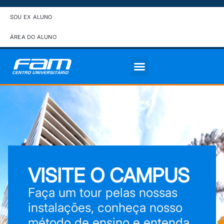
SOU EX ALUNO
ÁREA DO ALUNO
VISITE O CAMPUS
Faça um tour pelas nossas
instalações, conheça nosso
método de ensino e entenda