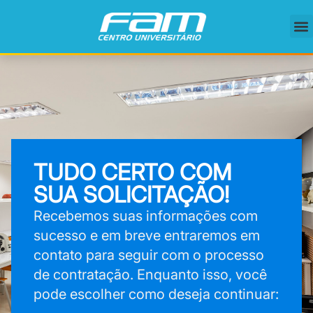
TUDO CERTO COM
SUA SOLICITAÇÃO!
Recebemos suas informações com
sucesso e em breve entraremos em
contato para seguir com o processo
de contratação. Enquanto isso, você
pode escolher como deseja continuar: